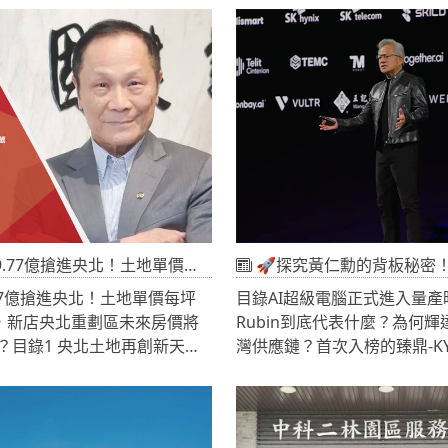
土治理漏洞⛏️ 第二章 美濃大
人認為新青安「害了年輕人」？
大核心問題📡 第三章 廢棄物
路後，對不動產市場的影響結
過，科技執法正式上路⚖️ 第四
產本質，購屋決策比政策更重
法修法箭在弦上，重罰盜採成
言：新青安引爆的房市爭議新
五章 非法棄置為何總找上農地與
出以來，成為近年台灣房地產
 第六章 對工商不動產市場的
力的住宅政策之一。透過低利
 第七章 未來土地投資與產業
高成數貸款等措施，大幅降低
險管理結論：環境治理升級，
門檻，也讓許多年輕家庭得以
正在改變前言：從美濃大峽谷
夢想。然而隨著房價快速上漲
管理危機近年高雄陸續爆發多
制收緊，以及部分區域交易量
土地破壞案件，包括美濃大峽
場開始出現不同聲音。近期PT
土地單價每坪250萬創新高，新店央北重劃區未來房價將全面站上百萬？
🚀探究黃仁勳的背板秘密！150家台廠全面備戰Vera Rubin，下一波受惠
法掩埋場以及月世界垃圾山等
「新青安毀了年輕人」的討論
77億搶進央北！土地單價每坪
目錄AI超級電腦正式進入量產時
看似環境污染問題，但深入探
購族在2024年房市高點進場
高，新店央北重劃區未來房價將
Rubin到底代表什麼？為何輝
其實背後牽涉的是更深層的國
停滯、轉手不易及房貸壓力增
？目錄1 央北土地再創新天價
灣供應鏈？首次入榜的臻鼎-K
使用管理以及不動產價值維護
另一方面，也有許多人認為政
計畫2 央北重劃區發展背景解
麼訊號？AI伺服器背後的工廠
濃大峽谷事件，更同時涉及：
助自住需求，而非鼓勵短期投
購地案重點整理4 每坪250萬元
張如何帶動工業不動產需求？
農地破壞廢棄物非法回填土地
市漲跌歸咎於新青安，並不公
什麼5 央北重劃區土地行情演
來趨勢📌引言2026年最重
失靈當土地被非法挖掘形成巨
市場角度來看，新青安究竟帶
四張重劃區接棒成下一波焦點7
許不是哪一家公司股價創高。