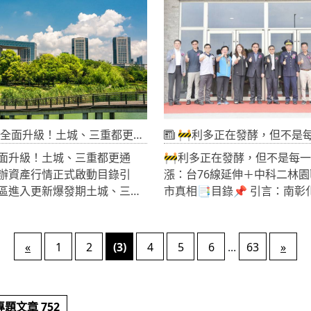
利用坑洞掩埋廢棄物，不僅破
新青安2.0又將如何影響未來
正在發酵8 華固為何選擇此時
長-黃仁勳 在GTC Taipei公
能導致周邊土地價值下跌、農
暖訊號是否已經出現10 建築成
級電腦產能將翻倍成長。當一
甚至影響未來產業投資意願。
1 商用不動產市場的啟示12
有130萬個零組件、重達2噸
清理法》完成修法三讀，加上
哪些風險13 未來三年雙北土地
不是單純的電子產品。而是一
》修法聲浪高漲，代表政府開
結論 華固創價購地透露的不只
熱、PCB、機殼、電源、液冷
端同步堵住漏洞，而這對工商
全面升級。這波AI浪潮受惠
將產生深遠影響。
技股。更可能是那些已經開始
蓋廠的企業。
土城、三重都更通過，下一波廠辦資產行情正式啟動
🚧利多正在發酵，但不是每一間房子都會漲：台76線延伸＋中
面升級！土城、三重都更通
🚧利多正在發酵，但不是每
辦資產行情正式啟動目錄引
漲：台76線延伸＋中科二林
區進入更新爆發期土城、三重
市真相📑目錄📌 引言：南
更案完整解析為何土城與三重
正在發生🚧 交通建設不是利
最熱區工業區更新帶來哪些產
選器🏭 產業進駐的真實影響
新北市83件工業區都更代表什
性爆發📊 量縮價漲背後的市場訊
«
1
2
(3)
4
5
6
...
63
»
與企業主該如何看待這波趨勢
表現透露的購屋邏輯⚠️ 結論
動產將成下一階段主流資產📌
在，但集中在少數📌 引言：
業區進入更新爆發期過去談到
變正在發生南彰化過去長期依
題文章 752
數焦點集中在住宅區、商辦大
人口外流與就業機會不足，使