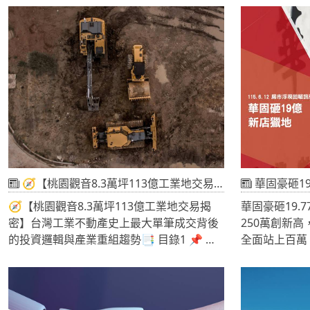
四季房價負擔能力最新數據解析🏠 第二章
事件，暴露國
房貸負擔率下降的三大關鍵原因🌆 第三章
峽谷事件的兩
六都房價負擔能力全面比較💰 第四章 房價
清理法三讀通
所得比透露了什麼警訊？📉 第五章 房價修
章 土石採取
正是否代表房市開始反轉？🎯 第六章 購屋
趨勢🏭 第
族該進場還是繼續觀望？📝 第七章 結論：
偏鄉土地？
房市降溫不等於買房無壓力📌 前言：房貸負
影響與警訊
擔率下降代表什麼？台灣房價歷經多年上漲
用地開發的風
後，終於出現值得關注的變化。根據內政部
土地價值邏輯
公布的2025年第四季房價負擔能力指標，全
看見台灣土地
國房貸負擔率下降至40.75%，較上一季減少
起震驚社會的
🧭【桃園觀音8.3萬坪113億工業地交易揭密】台灣工業不動產史上最大單筆成交背後的投資邏輯與產業重組趨勢
華固豪砸19.77億搶進央北！
1.67個百分點，更較2024年同期大幅下降
谷、馬頭山非
🧭【桃園觀音8.3萬坪113億工業地交易揭
華固豪砸19.
5.87個百分點。這是近年來少見的購屋壓力
事件。表面上
密】台灣工業不動產史上最大單筆成交背後
250萬創新
明顯改善訊號。然而，數字下降並不代表買
究後會發現，
的投資邏輯與產業重組趨勢📑 目錄1 📌 引
全面站上百萬
房突然變得容易。當房貸負擔率仍超過
土治理、土地
言：從113億元交易看見工業地產新循環
華固重啟獵地
40%，房價所得比仍高達9.32倍的情況下，
問題。尤其美
2 🏭 超大型工業土地交易結構解析：8.3萬
析3 華固此次
多數家庭依舊需要投入極高比例的收入才能
非法採取土石
坪代表什麼
土地價格代表
完成購屋夢想。因此，真正值得探討的問題
污染國土保育
3 📊 交易流程與專業操作模式拆解
變分析6 十