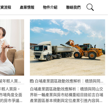
投資流程
產業情報
物件介紹
聯絡我們
從不動產市場角度全面解析
白埔產業園區啟動效應解析：橋頭與岡山交界新一輪產業與房市結構重組
幫年輕人買房，
白埔產業園區啟動效應解析：橋頭與岡山交
市場角度全面
界新一輪產業與房市結構重組目錄前言白埔
爆的房市爭議新
產業園區基本規劃與定位產業引進內容與經
市場？為何有
濟效益評估區位條件與交通機能分析周邊重