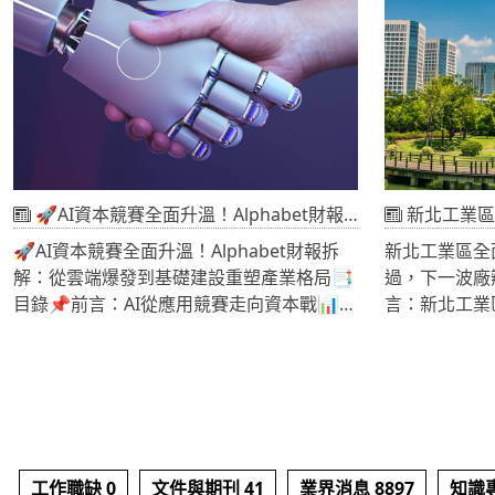
並不是房貸負擔率下降多少，而是：這樣的
大坑洞後，再
4 🚢 桃園觀音工業區的戰略地位與產業條件
捷運聯開效應
改善是否具有持續性？又是否足以改變目前
壞環境，更可
5 💰 從買方世紀鋼布局看產業資本擴張邏輯
進場9 房市回
台灣房市結構？
業生產受損，
6 🔍 工業不動產投資風險與反向篩選條件分
本仍持續墊高1
此次《廢棄物
析
投資人應注意
《土石採取法
7 🎯 結論：工業土地正在取代部分商用不動
市場展望14 
始從源頭到末
產的資本地位
是房價訊號
不動產市場也
🚀AI資本競賽全面升溫！Alphabet財報拆解：從雲端爆發到基礎建設重塑產業格局
新北工業區全面升級！
🚀AI資本競賽全面升溫！Alphabet財報拆
新北工業區全
解：從雲端爆發到基礎建設重塑產業格局📑
過，下一波廠
目錄📌前言：AI從應用競賽走向資本戰📊財
言：新北工業
報結構解析：高品質成長的背後邏輯☁️雲端
兩大工業區都
與AI引擎：需求爆發與供給瓶頸🧠技術與算
成為工業都更
力戰爭：TPU切入的產業重組💰資本支出與
業與房市效益
未來布局：1,900億美元的深層含義🏗️結
麼訊號投資人
論：AI時代的資產重估與不動產機會📌前
結論：工業不
言：AI從應用競賽走向資本戰Alphabet最新
引言：新北工
工作職缺 0
文件與期刊 41
業界消息 8897
知識專
一季財報，不只是優於預期，而是明確宣告
都市更新，多