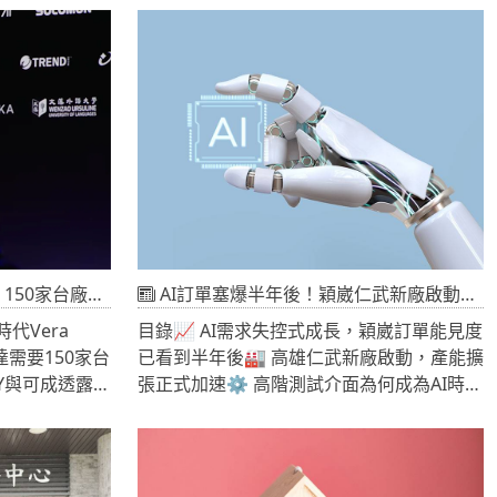
新青安2.0上
劃區與房市現況產業進駐對房價的可能影響
論：回歸不動
風險與市場變數結論與投資觀點整理
要🏠一、前
青安房貸自推
市場最具影響
率、長年期、
首購族的購屋
提前完成購屋
、銀行信用管
明顯降溫，市
T房板便出現
的可能不只是電子股，而是工業地產
AI訂單塞爆半年後！穎崴仁武新廠啟動，高階測試介面正式進入超級循環
，認為不少首
代Vera
目錄📈 AI需求失控式成長，穎崴訂單能見度
，如今面臨房價
達需要150家台
已看到半年後🏭 高雄仁武新廠啟動，產能擴
加等問題。但
Y與可成透露什
張正式加速⚙️ 高階測試介面為何成為AI時代
策本意就是協
革命AI產業擴
核心？🔬 液冷測試、超大封裝、MEMS探針
資，因此將房
投資觀點與未
卡全面爆發💰 穎崴財報解析：AI帶動營收與
平。從不動產
要的產業訊號，或
獲利同步創高🌏 全球AI資本支出暴增，台灣
來什麼改變？
而是輝達執行
半導體鏈全面受惠📌 結論：AI不是短期題