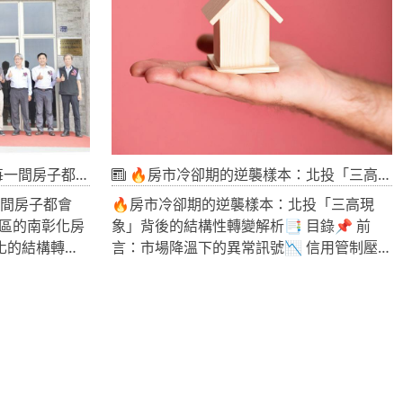
房市？
開宣布：台灣AI超
材，而是台灣工業地產與科技製造的新週期
套MGX系統擁
時，代表的早已
場從晶片、散
到工業地產的
的可能不只是科
擴廠、找地、
科二林園區的南彰化房市真相
🔥房市冷卻期的逆襲樣本：北投「三高現象」背後的結構性轉變解析
一間房子都會
🔥房市冷卻期的逆襲樣本：北投「三高現
園區的南彰化房
象」背後的結構性轉變解析📑 目錄📌 前
彰化的結構轉變
言：市場降溫下的異常訊號📉 信用管制壓抑
多本身，而是篩
下的全台房市輪廓📊 北投三高現象的關鍵數
：需求不是全面
據解讀🏗️ 建商結構轉變帶來的供給質變💰
號🏘️ 個案
價格上行的本質：不是全面上漲，而是結構
與建議：機會存
重組🧠 北士科效應：產業題材如何撐住房市
南彰化的結構轉
📈 結論：北投模式的可複製性與操作策略
賴農業發展，
📌 前言：市場降溫下的異常訊號在中央銀行
得房市始終停
持續推動信用管制政策後，台灣房市進入明