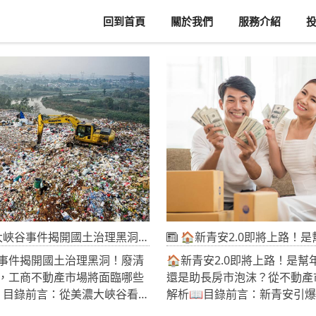
回到首頁
關於我們
服務介紹
土治理黑洞！廢清法修法三讀後，工商不動產市場將面臨哪些新變化？》
🏠新青安2.0即將上路！是幫年輕人買房，還是助長房市泡沫？
事件揭開國土治理黑洞！廢清
🏠新青安2.0即將上路！是
，工商不動產市場將面臨哪些
還是助長房市泡沫？從不動產
 目錄前言：從美濃大峽谷看見
解析📖目錄前言：新青安引
機🏞️ 第一章 高雄連環環境
青安政策如何改變台灣不動產