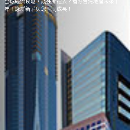
全球經濟衰退，錢往哪裡去？看好台灣地產未來十
年！詠群新莊與您一同成長！