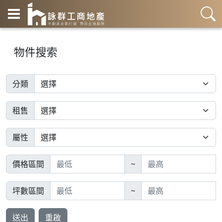
物件搜索
分類
租售
屬性
價格區間
~
坪數區間
~
送出
重啟