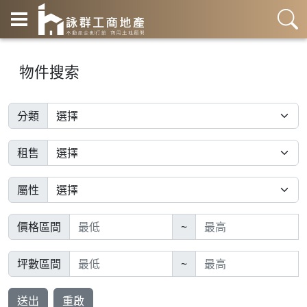
物件搜索
分類
租售
屬性
價格區間
~
坪數區間
~
送出
重啟