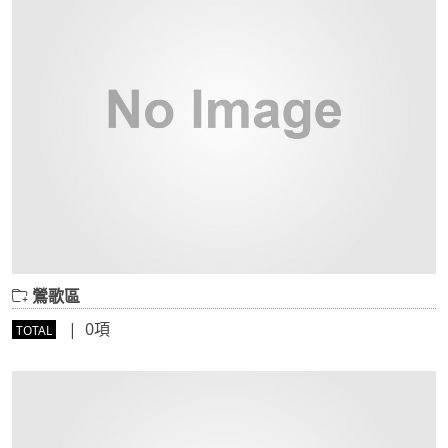
鶯歌區
| 0項
TOTAL