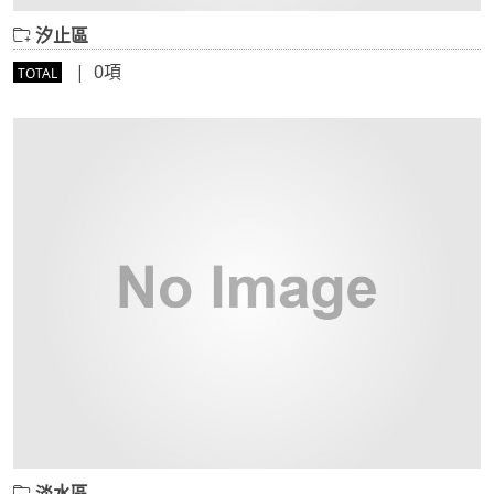
汐止區
| 0項
TOTAL
淡水區