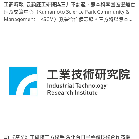
工商時報 袁顥庭工研院與三井不動產、熊本科學園區營運管
理及交流中心（Kumamoto Science Park Community &
Management，KSCM）簽署合作備忘錄。三方將以熊本科
學園區為交流據點，聚焦汽車、機器人、AI及相關半導體供
應鏈，並從終端市場需求出發，整合臺日雙方的技術、產業
與研究資源，推動技術驗證、產品優化及供應鏈對接，逐步
建構涵蓋研發、驗證、量產及市場應用的完整合作模式。透
過臺日優勢互補，將進一步深化雙方產學研鏈結、強化半導
體供應鏈韌性，並協助臺日企業拓展全球市場與商業合作機
會。此次簽署在新竹縣政府秘書長李安妤及熊本縣知事木村
敬見證下，展現臺日地方政府與產研機構攜手推動產業技術
合作的決心。
《產業》工研院三方聯手 深化台日半導體技術合作商機