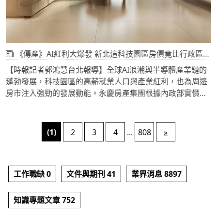
《傳產》AI紅利大爆發 新北這科技園區房價竟比行政區高出近3成
【時報記者郭鴻慧台北報導】全球AI浪潮與半導體產業鏈的
蓬勃發展，科技園區的高薪就業人口與產業紅利，也為周邊
房市注入強勁的發展動能。永慶房產集團根據內政部實價登
錄資料，盤點新北市七大指標科技園區周邊房價。數據顯
示，七大科技園區近三年的房價漲幅已全面超越行政區的整
體漲幅。部分園區周邊房價更已高於行政區平均水準，其中
(1)
2
3
4
...
808
»
以新店區的「寶高智慧產業園區」表現最為強勢，周邊房價
比行政區均價高出近3成。
工作職缺 0
文件與期刊 41
業界消息 8897
知識專題文章 752