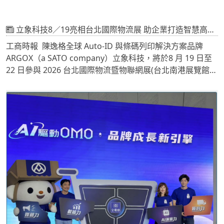
立象科技8／19亮相台北國際物流展 助企業打造智慧高效、永續物流
工商時報 陳逸格全球 Auto-ID 與條碼列印解決方案品牌
ARGOX（a SATO company）立象科技，將於8 月 19 日至
22 日參與 2026 台北國際物流暨物聯網展(台北南港展覽館二
館 4 樓 R824 )展出，以 「賦能智慧物流：從對的解決方案出
發」 為主題，展示三大智慧物流解決方案，協助企業提升物
流效率、強化供應鏈管理，加速智慧物流與數位轉型。隨著
物流自動化、智慧倉儲及 AIoT 應用快速發展，加上企業對
ESG 永續經營與供應鏈韌性的重視日益提升，物流管理正朝
向數位化、智慧化與高度整合發展。從資料即時蒐集、設備
串聯到系統整合，企業更加重視作業效率、資訊透明度及產
品追溯能力。立象科技憑藉完整的 Auto-ID 技術與智慧識別
解決方案，協助企業打造更智慧、更高效且更具永續性的物
流管理模式。