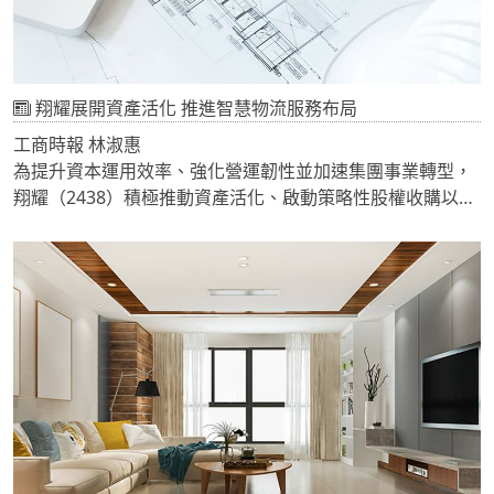
因此，本案將以冷藏保鮮、農產品加工、分級包裝、集中配
送、產銷調節及品牌行銷為核心，建立完整冷鏈服務機制，
協助在地農產品由「產地好物」升級為兼具保鮮、配送、上
架及外銷能力的高附加價值商品，全面提升市場競爭力。
翔耀展開資產活化 推進智慧物流服務布局
工商時報 林淑惠
為提升資本運用效率、強化營運韌性並加速集團事業轉型，
翔耀（2438）積極推動資產活化、啟動策略性股權收購以加
速物流資源整合及營運流程升級。30日宣布，子公司勁耘科
技已依相關公司治理程序，採公開標售方式辦理位於臺南市
新營區之土地、廠房及建物處分案，藉由重新配置集團資產
與資金，提升整體資源使用效益。