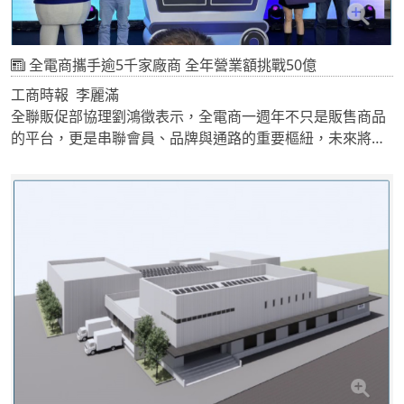
全電商攜手逾5千家廠商 全年營業額挑戰50億
工商時報 李麗滿
全聯販促部協理劉鴻徵表示，全電商一週年不只是販售商品
的平台，更是串聯會員、品牌與通路的重要樞紐，未來將透
過 AI演算、數據應用、RMN及物流升級四大策略，打造屬於
全聯的OMO發展模式，力拚全年營業額50億元，占全聯總
營收占比6%，未來長期目標向Walmart的20%看齊。