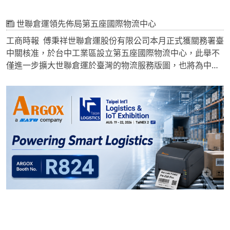
世聯倉運領先佈局第五座國際物流中心
工商時報 傅秉祥世聯倉運股份有限公司本月正式獲關務署臺
中關核准，於台中工業區設立第五座國際物流中心，此舉不
僅進一步擴大世聯倉運於臺灣的物流服務版圖，也將為中台
灣新興半導體與AI產業聚落提供更完善、更具策略性的物流
支援服務。
深耕臺灣二十五載建構全台保稅物流服務網絡
世聯倉運（CTW Holdings）自2000年成立全國首座國際物
流中心以來，攜手子公司喜提達物流（CTW Logistics）發揮
專業第三方物流（3PL）營運優勢，積極建構「Asia Hub」
商業模式，提供專業、即時且具高度彈性的保稅物流服務。
多年來世聯倉運成功協助眾多國際企業在臺設立亞洲運籌中
心，並持續於北、中、南布局多座國際物流中心，全力支援
臺灣產業發展與經濟成長，隨著台中國際物流中心正式啟
用，全台保稅物流服務網絡更加完整，也進一步推升中部高
科技產業供應鏈的整體支援能力。