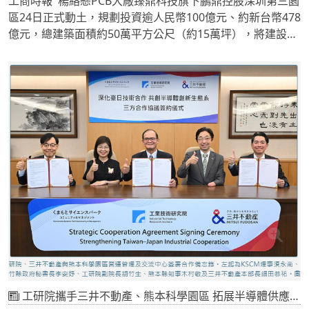
工商時報 楊絡懸PCB大廠臻鼎科技旗下鵬鼎控股深圳第三園
區24日正式動土，規劃投資逾人民幣100億元、約新台幣478
億元，總建築面積約50萬平方公尺（約15萬坪），將建設高
階PCB智慧製造基地，重點布局AI伺服器與高速光通訊用高
階類載板，以及AI終端用高階軟板。
工研院攜手三井不動產、熊本科學園區 拓展半導體供應鏈與應用市場商機