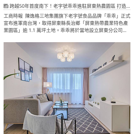
跨越50年首度南下！老字號乖乖進駐屏東熱農園區 打造觀光工廠
工商時報 陳逸格三地集團旗下老字號食品品牌「乖乖」正式
宣布進軍南台灣，取得屏東縣長治鄉「屏東熱帶農業特色產
業園區」逾 1.1 萬坪土地。乖乖將於當地設立屏東分公司，
建構結合觀光工廠與高品質生產線的複合式廠區。此案為乖
乖成立 50 多年來首度將生產版圖拓展至南部，也是三地集
團自 2019 年入主後最具指標性的重磅投資。未來屏東廠將
與營運照常的桃園中壢廠形成「北部＋南部」雙基地模式，
全面提升產能與品牌影響力。