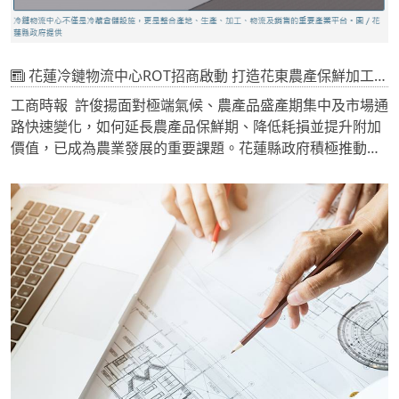
花蓮冷鏈物流中心ROT招商啟動 打造花東農產保鮮加工新樞紐
工商時報 許俊揚面對極端氣候、農產品盛產期集中及市場通
路快速變化，如何延長農產品保鮮期、降低耗損並提升附加
價值，已成為農業發展的重要課題。花蓮縣政府積極推動農
業升級，正式公告辦理「花蓮縣農產品冷鏈物流中心增建營
運移轉（ROT）案」，即日起公開招商至115年8月28日，廣
邀具備冷鏈物流、農產加工、品牌行銷、電商配送、團膳供
應及外銷實績的專業廠商共同投入，打造花東地區農產品冷
鏈產業新基地。強化冷鏈體系 提升花東農產競爭力
近來國內芒果盛產引發保存及去化議題，再次凸顯冷鏈保
鮮、分級包裝、加工調節與穩定通路的重要性。花蓮縣政府
指出，花蓮擁有鶴岡文旦、西瓜、芒果、鳳梨、韭菜、山
蘇、龍鬚菜等多元優質農產，但因地處東部，距離主要消費
市場較遠，小農在集貨、預冷、理貨、包裝及穩定供貨方面
仍有提升空間。