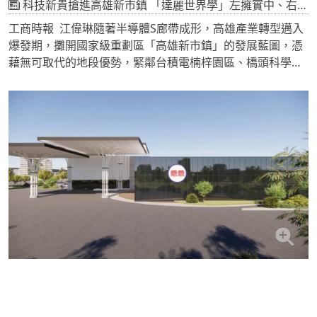
科技新貴搶進高雄新市鎮 「達麗世界學」左擁實中、右抱康橋
工商時報 江偉琳隨著半導體S廊帶成形，高雄產業轉型邁入
爆發期，攤開國家級重劃區「高雄新市鎮」的發展藍圖，憑
藉無可取代的地段優勢，緊鄰台積電楠梓園區、橋頭科學園
區與白埔產業園區，成為南台灣最強大的科技正核心，產業
聚落磁吸萬名科技新貴進駐，龐大的高收入人口帶來強勁的
剛性購屋需求。此外，捷運紅線、未來紫線規劃，以及台鐵
青埔車站「鐵路立體化」工程，全面打通交通任督二脈，讓
高雄新市鎮展現極強的「抗跌保值」特性。
這群具備「高學歷、高收入、年輕化」的科技工程師與高階
經理人，不僅帶動區域經濟，更徹底翻轉了在地的教育版
圖。在少子化趨勢下，新世代父母對教育的投資不減反增，
教養策略全面走向「菁英化教育」。面對未來的全球化競
爭，跨國語言能力與科技素養已是人才標配，對頂級教育資
源的強烈渴求，讓「高雄新市鎮」一舉躍升為南台灣實力最
強勁的明星雙語特區。