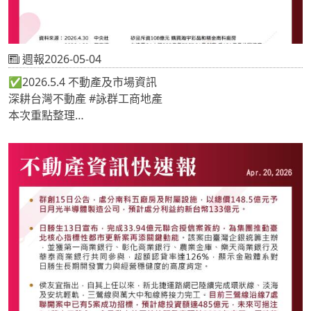
週報2026-05-04
✅2026.5.4 不動產及市場資訊
深耕台灣不動產 #詠群工商地產
本次重點整理
📍矽品斥資108億元 購買瀚宇彩晶和精金南科廠房
📍台達電Q1大賺205億元EPS7.91元創高 斥121億元桃園擴
產
📍AI伺服器需求續強 英業達 砸近33億急擴產
《 #地產專家🔎關注詠群 提供最新市場情報📝 》