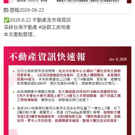
週報2026-06-22
✅2026.6.22 不動產及市場資訊
深耕台灣不動產 #詠群工商地產
本次重點整理
📍聲寶砸近1.2億元主攻AI智慧節能、健康科技 活化資產穩
定現金流
📍4企業擴大投資台灣！汎銓3度加碼 投入15億擴充半導體
分析量能
📍央行利率連9凍！房市管制維持不變
《 #地產專家🔎關注詠群 提供最新市場情報📝 》