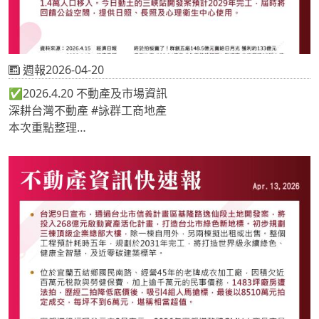
週報2026-04-20
✅2026.4.20 不動產及市場資訊
深耕台灣不動產 #詠群工商地產
本次重點整理
📍終於拍板賣了！群創五廠148.5億元賣給日月光 獲利約
133億元
📍日勝生完成33.94億元「北車館前都更」聯貸案 未來興建
27層大樓
📍三鶯線通車倒數！侯友宜宣布6月上路 沿線聯開案吸金
485億
《 #地產專家🔎關注詠群 提供最新市場情報📝 》