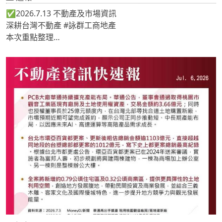
✅2026.7.13 不動產及市場資訊
深耕台灣不動產 #詠群工商地產
本次重點整理
📍毅太斥資3億元建新總部擴大整體衛浴生產量能
📍等了20年！經濟部新大樓終於動土 斥資百億元目標5年後
落成啟用
📍砸2.8億 冬山大進農地重劃動土
《 #地產專家🔎關注詠群 提供最新市場情報📝 》