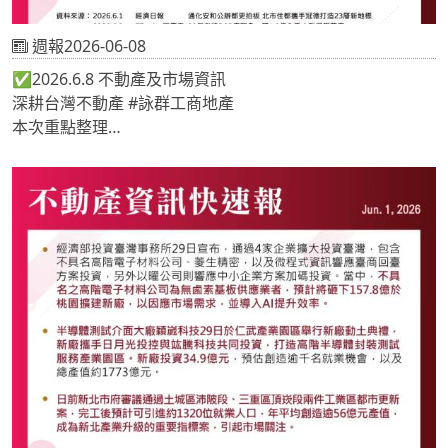
週報2026-06-08
✅2026.6.8 不動產及市場資訊
深耕台灣不動產 #詠群工商地產
本次重點整理
📍通化安和公辦都更拍板 北市住都攜手冠德打造23層新地
標
📍30年老牌PCB廠翻身 砸1.8億入手大雅塑膠舊廠
📍鶯歌阿婆壽司砸1.3億蓋7層大樓全自用 謄本曝「無貸款」
網咋舌
《 #地產專家🔎關注詠群 提供最新市場情報📝 》