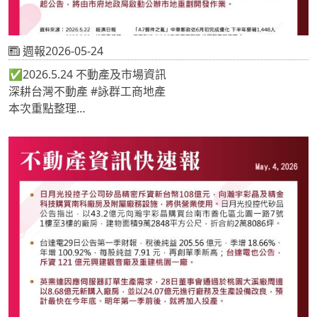
週報2026-05-24
✅2026.5.24 不動產及市場資訊
深耕台灣不動產 #詠群工商地產
本次重點整理
📍「A7郵件之亂」中華郵政估6月初完成優化 下半年要補
1,448人
📍流亞科技成立35年重要里程碑 桃園觀音新廠落成
📍桃園平鎮土地荒廢40年 市府啟動市地重畫將開發
《 #地產專家🔎關注詠群 提供最新市場情報📝 》