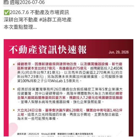
週報2026-07-06
✅2026.7.6 不動產及市場資訊
深耕台灣不動產 #詠群工商地產
本次重點整理
📍華通再出手擴產 租用桃園觀音廠房/覓地建新廠
📍環亞百貨都更案 總銷逾1103億元改寫紀錄
📍凍結40年土地大解禁！「這區」17處公設保留地解編
釋1.1公頃住商新腹地
《 #地產專家🔎關注詠群 提供最新市場情報📝 》