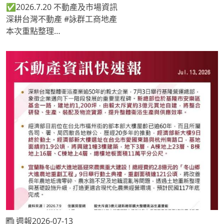
✅2026.7.20 不動產及市場資訊
深耕台灣不動產 #詠群工商地產
本次重點整理
📍單坪租金破4千元！松山區商辦直逼信義計劃區頂辦
📍新應材3度加碼投資台灣 砸逾45億元建龍科新廠
📍華通20億元取得桃園土地
《 #地產專家🔎關注詠群 提供最新市場情報📝 》
週報2026-07-13