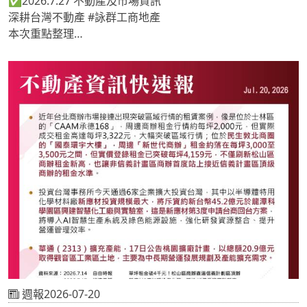
✅2026.7.27 不動產及市場資訊
深耕台灣不動產 #詠群工商地產
本次重點整理
📍新光產建北大樓 27.6億賣新壽
📍大立光豪砸13.79億買台中廠房 1個月狂買25.69億 AI擴
產需求浮現
📍歐德萬坪國際物流中心 正式啟用
《 #地產專家🔎關注詠群 提供最新市場情報📝 》
週報2026-07-20