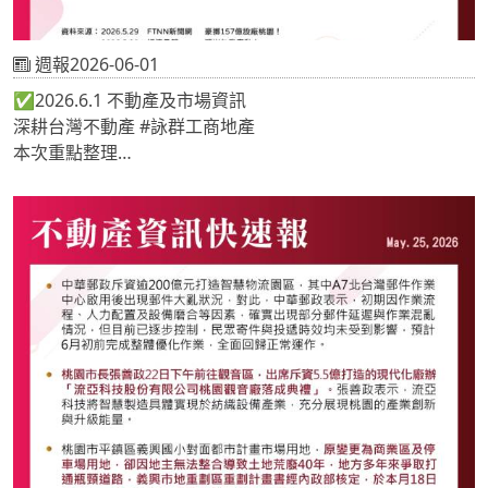
週報2026-06-01
✅2026.6.1 不動產及市場資訊
深耕台灣不動產 #詠群工商地產
本次重點整理
📍豪擲157億設廠桃園！
📍穎崴仁武廠動土
📍新北工業區重建利多爆發！安信建經攜手信義全球助攻舊
廠轉型
《 #地產專家🔎關注詠群 提供最新市場情報📝 》