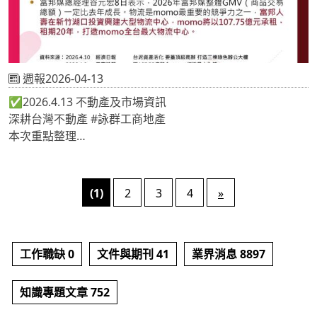
週報2026-04-13
✅2026.4.13 不動產及市場資訊
深耕台灣不動產 #詠群工商地產
本次重點整理
📍台泥資產活化 要蓋頂級商辦 打造三棟綠色辦公大樓
📍砸107.75億租金 momo打造最大物流
📍每坪不到6萬！宜蘭45年老字號成衣廠熄燈法拍 千坪透天
(1)
2
3
4
»
廠房易主
《 #地產專家🔎關注詠群 提供最新市場情報📝 》
工作職缺 0
文件與期刊 41
業界消息 8897
知識專題文章 752