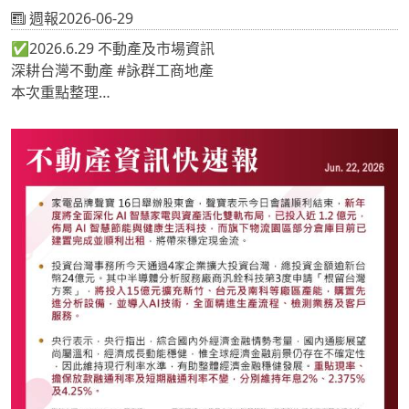
週報2026-06-29
✅2026.6.29 不動產及市場資訊
深耕台灣不動產 #詠群工商地產
本次重點整理
📍緯創砸約154億元 擴大全球製造布局
📍撒7.2億桃園擴廠！「散熱片大廠」導入AI系統強化產能
📍大立光買地攻 CPO 起手式 將斥資逾6億元購入台中千坪
土地
《 #地產專家🔎關注詠群 提供最新市場情報📝 》