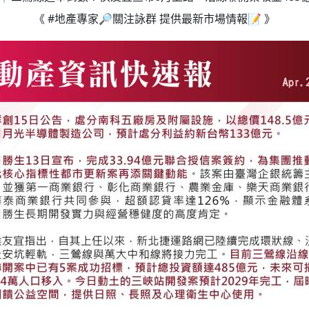
《
#地產專家
🔎
關注詠群 提供最新市場情報
📝
》