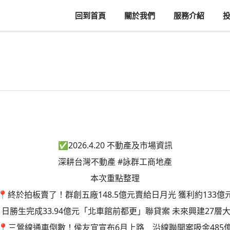
回到首頁
關於我們
服務介紹
✅
2026.4.20 不動產及市場資訊
深耕台灣不動產
#詠群工商地產
本次重點整理
📍終於拍板賣了！群創五廠148.5億元賣給日月光 獲利約133億
日勝生完成33.94億元「北車館前都更」聯貸案 未來興建27層
📍三鶯線通車倒數！侯友宜宣布6月上路 沿線聯開案吸金485