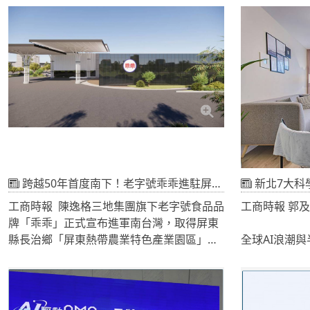
設高階PCB智慧製造基地，重點布局AI伺服
三方將以熊本
器與高速光通訊用高階類載板，以及AI終端
車、機器人、
用高階軟板。
終端市場需求
產業與研究資
及供應鏈對接
量產及市場應
優勢互補，將
強化半導體供
展全球市場與
竹縣政府秘書
見證下，展現
跨越50年首度南下！老字號乖乖進駐屏東熱農園區 打造觀光工廠
新北7大科學園區房
推動產業技術
工商時報 陳逸格三地集團旗下老字號食品品
工商時報 郭
牌「乖乖」正式宣布進軍南台灣，取得屏東
縣長治鄉「屏東熱帶農業特色產業園區」逾
全球AI浪潮
1.1 萬坪土地。乖乖將於當地設立屏東分公
周邊房市注入
司，建構結合觀光工廠與高品質生產線的複
標科學園區近
合式廠區。此案為乖乖成立 50 多年來首度
行政區的整體
將生產版圖拓展至南部，也是三地集團自
於行政區平均