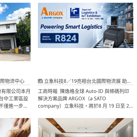
市場需求出
學園區與白埔產業園區，成為南台灣最強大
業與研究資
的科技正核心，產業聚落磁吸萬名科技新貴
進駐，龐大的高收入人口帶來強勁的剛性購
屋需求。此外，捷運紅線、未來紫線規劃，
以及台鐵青埔車站「鐵路立體化」工程，全
面打通交通任督二脈，讓高雄新市鎮展現極
強的「抗跌保值」特性。
這群具備「高學歷、高收入、年輕化」的科
技工程師與高階經理人，不僅帶動區域經
濟，更徹底翻轉了在地的教育版圖。在少子
化趨勢下，新世代父母對教育的投資不減反
際物流中心
立象科技8／19亮相台北國際物流展 助企業打造智慧高效、永續物流
增，教養策略全面走向「菁英化教育」。面
份有限公司本月
工商時報 陳逸格全球 Auto-ID 與條碼列印
對未來的全球化競爭，跨國語言能力與科技
台中工業區設
解決方案品牌 ARGOX（a SATO
素養已是人才標配，對頂級教育資源的強烈
不僅進一步擴
company）立象科技，將於8 月 19 日至 22
渴求，讓「高雄新市鎮」一舉躍升為南台灣
版圖，也將為
日參與 2026 台北國際物流暨物聯網展(台北
實力最強勁的明星雙語特區。
落提供更完
南港展覽館二館 4 樓 R824 )展出，以 「賦能
務。
智慧物流：從對的解決方案出發」 為主題，
稅物流服務網
展示三大智慧物流解決方案，協助企業提升