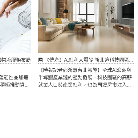
物流效率、強化供應鏈管理，加速智慧物流
自2000年成立
與數位轉型。隨著物流自動化、智慧倉儲及
攜手子公司喜
AIoT 應用快速發展，加上企業對 ESG 永續
s）發揮專業第三方
經營與供應鏈韌性的重視日益提升，物流管
構「Asia
理正朝向數位化、智慧化與高度整合發展。
、即時且具高度
從資料即時蒐集、設備串聯到系統整合，企
世聯倉運成功
業更加重視作業效率、資訊透明度及產品追
洲運籌中心，
溯能力。立象科技憑藉完整的 Auto-ID 技術
慧物流服務布局
《傳產》AI紅利大爆發 新北這科技園區房價竟比行政區高出近3成
國際物流中
與智慧識別解決方案，協助企業打造更智
【時報記者郭鴻慧台北報導】全球AI浪潮與
經濟成長，隨
慧、更高效且更具永續性的物流管理模式。
運韌性並加速
半導體產業鏈的蓬勃發展，科技園區的高薪
，全台保稅物
）積極推動資產
就業人口與產業紅利，也為周邊房市注入強
步推升中部高
加速物流資源
勁的發展動能。永慶房產集團根據內政部實
力。
宣布，子公司勁
價登錄資料，盤點新北市七大指標科技園區
，採公開標售
周邊房價。數據顯示，七大科技園區近三年
土地、廠房及
的房價漲幅已全面超越行政區的整體漲幅。
團資產與資
部分園區周邊房價更已高於行政區平均水
準，其中以新店區的「寶高智慧產業園區」
表現最為強勢，周邊房價比行政區均價高出