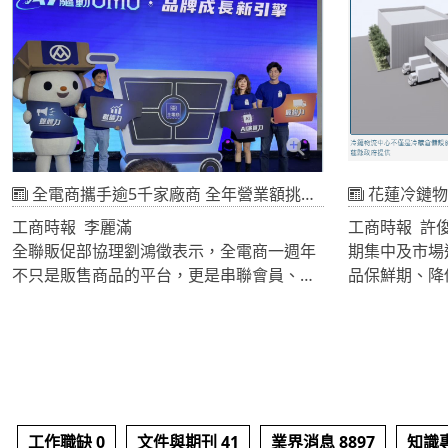
2019 年入主後最具指標性的重磅投資。未來
區三年房價上漲
屏東廠將與營運照常的桃園中壢廠形成「北
部＋南部」雙基地模式，全面提升產能與品
牌影響力。
全電商攜手逾5千家廠商 全年營業額挑戰50億
花蓮冷鏈物流中心
工商時報 李麗滿
工商時報 許
全聯販促部協理劉鴻徵表示，全電商一週年
期集中及市場
不只是販售商品的平台，更是串聯會員、品
品保鮮期、降
牌與通路的重要樞紐，未來將透過 AI演算、
為農業發展的
數據應用、RMN及物流升級四大策略，打造
動農業升級，
屬於全聯的OMO發展模式，力拚全年營業
冷鏈物流中心
額50億元，占全聯總營收占比6%，未來長期
即日起公開招商
目標向Walmart的20%看齊。
冷鏈物流、農
送、團膳供應
工作職缺 0
文件與期刊 41
業界消息 8897
知識專
入，打造花東