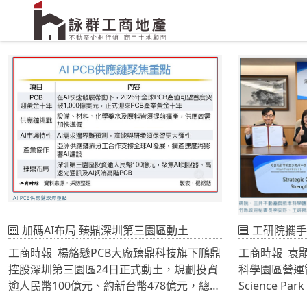
加碼AI布局 臻鼎深圳第三園區動土
工研院攜手三井不動
工商時報 楊絡懸PCB大廠臻鼎科技旗下鵬鼎
工商時報 袁
控股深圳第三園區24日正式動土，規劃投資
科學園區營運管
逾人民幣100億元、約新台幣478億元，總建
Science Par
築面積約50萬平方公尺（約15萬坪），將建
Managem