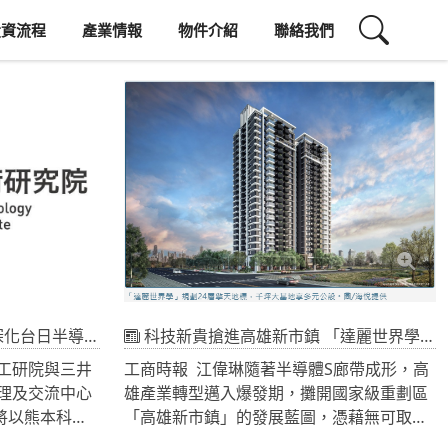
投資流程
產業情報
物件介紹
聯絡我們
導體技術合作商機
科技新貴搶進高雄新市鎮 「達麗世界學」左擁實中、右抱康橋
工研院與三井
工商時報 江偉琳隨著半導體S廊帶成形，高
理及交流中心
雄產業轉型邁入爆發期，攤開國家級重劃區
將以熊本科學
「高雄新市鎮」的發展藍圖，憑藉無可取代
機器人、AI及
的地段優勢，緊鄰台積電楠梓園區、橋頭科