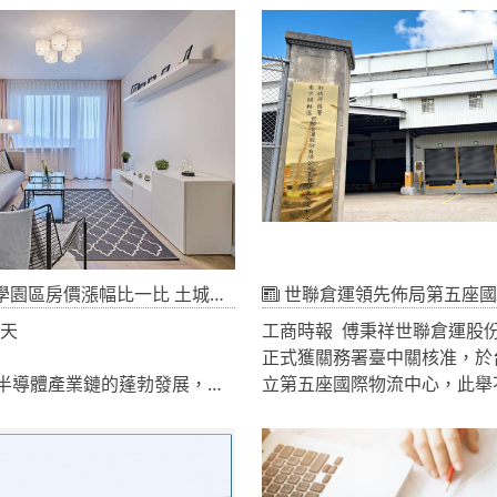
科學園區為交流據點，聚焦汽
相關半導體供應鏈，並從終端
AI及相關半導體供應鏈，並從
發，整合台日雙方的技術、產
出發，整合臺日雙方的技術、
源。
源，推動技術驗證、產品優化
，逐步建構涵蓋研發、驗證、
用的完整合作模式。透過臺日
進一步深化雙方產學研鏈結、
應鏈韌性，並協助臺日企業拓
商業合作機會。此次簽署在新
長李安妤及熊本縣知事木村敬
臺日地方政府與產研機構攜手
價漲幅比一比 土城頂埔3年漲28.9％最高
世聯倉運領先佈局第五座國
合作的決心。
及天
工商時報 傅秉祥世聯倉運股
正式獲關務署臺中關核准，於
與半導體產業鏈的蓬勃發展，為
立第五座國際物流中心，此舉
強勁發展動能，新北市七大指
大世聯倉運於臺灣的物流服務
三年周邊房價漲幅已全面超越
中台灣新興半導體與AI產業聚
漲幅，部分園區周邊房價更高
善、更具策略性的物流支援服
水準，其中以土城頂埔科技園
深耕臺灣二十五載建構全台保