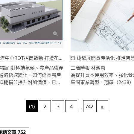
28.9%最高。
絡
世聯倉運（CTW Holdings）
全國首座國際物流中心以來，
提達物流（CTW Logistic
物流（3PL）營運優勢，積極建
Hub」商業模式，提供專業
彈性的保稅物流服務。多年來
協助眾多國際企業在臺設立亞
ROT招商啟動 打造花東農產保鮮加工新樞紐
翔耀展開資產活化 推進智
並持續於北、中、南布局多座
俊揚面對極端氣候、農產品盛產
工商時報 林淑惠
心，全力支援臺灣產業發展與
通路快速變化，如何延長農產
為提升資本運用效率、強化營
著台中國際物流中心正式啟用
低耗損並提升附加價值，已成
集團事業轉型，翔耀（2438
流服務網絡更加完整，也進一
重要課題。花蓮縣政府積極推
活化、啟動策略性股權收購以
科技產業供應鏈的整體支援能
正式公告辦理「花蓮縣農產品
整合及營運流程升級。30日
增建營運移轉（ROT）案」，
耘科技已依相關公司治理程序
(1)
2
3
4
...
742
»
至115年8月28日，廣邀具備
方式辦理位於臺南市新營區之
產加工、品牌行銷、電商配
建物處分案，藉由重新配置集
及外銷實績的專業廠商共同投
金，提升整體資源使用效益。
題文章 752
地區農產品冷鏈產業新基地。