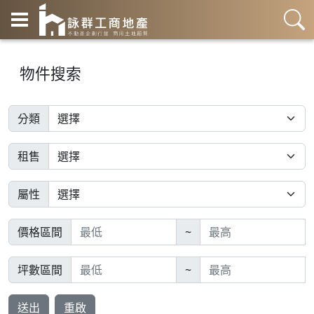
物件搜索
分類
租售
屬性
價格區間
~
坪數區間
~
送出
重啟