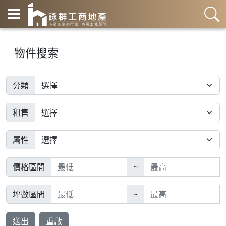
物件搜索
分類
租售
屬性
價格區間
~
坪數區間
~
送出
重啟