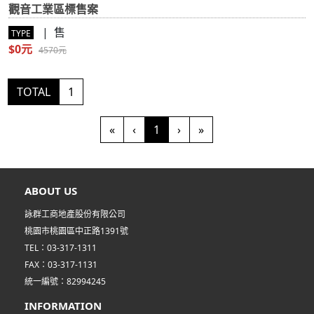
觀音工業區標售案
| 售
TYPE
$0元
4570元
TOTAL
1
(current)
«
‹
1
›
»
ABOUT US
詠群工商地產股份有限公司
桃園市桃園區中正路1391號
TEL：03-317-1311
FAX：03-317-1131
統一編號：82994245
INFORMATION