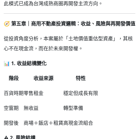
此模式已成為台灣成熟商圈再開發主流方向。
🧭
第五章｜商用不動產投資邏輯：收益、風險與再開發價值
從投資角度分析，本案屬於「土地價值重估型資產」，其核
心不在現金流，而在於未來開發權。
📊
1.
收益結構變化
階段
收益來源
特性
百貨時期
零售租金
穩定但成長有限
空窗期
無收益
轉型準備
開發後
商場＋飯店＋租賃
高現金流組合
⚠
️ 2.
風險結構