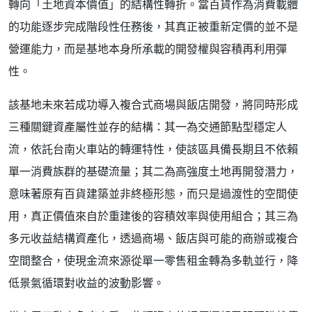
轉向「土地資本價值」的結構性轉折。當百貨作為消費載體
的功能逐步完成階段性任務後，其真正被重新定價的並不是
營運能力，而是基地本身所承載的開發權與容積再利用彈
性。
該基地未來若成功導入複合式商場與飯店開發，將同時形成
三種關鍵資產屬性並存的結構：其一為交通節點型穩定人
流，依託台南火車站的轉運特性，使該區具備長期且不依賴
單一消費族群的基礎流量；其二為高強度土地再開發潛力，
意味著原有百貨建築並非終極形態，而只是過渡性的空間使
用，真正價值來自於重建後的容積效率與使用組合；其三為
多元收益結構資產化，透過商場、飯店與可能的商辦或複合
空間整合，使現金流來源從單一零售租金轉為多軌並行，降
低景氣循環對收益的波動影響。