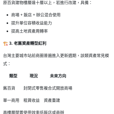
原百貨建物樓層達十層以上，若進行改建，具備：
商場 + 飯店 + 辦公混合使用
提升單位容積收益能力
提高土地資產周轉率
🏗
️ 3.
老舊資產轉型紅利
台灣主要城市站前商圈普遍進入更新週期，該類資產常見模
式：
類型
現況
未來方向
舊百貨
封閉式零售
複合式開放商場
單一商用
租賃收益
資產重建
高樓層閒置
使用效率低
飯店或商辦