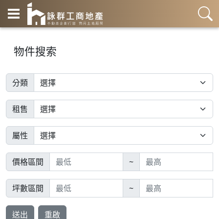
物件搜索
分類
租售
屬性
價格區間
~
坪數區間
~
送出
重啟