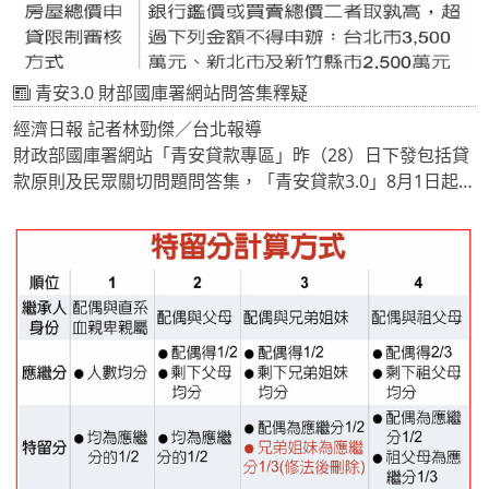
青安3.0 財部國庫署網站問答集釋疑
經濟日報 記者林勁傑／台北報導
財政部國庫署網站「青安貸款專區」昨（28）日下發包括貸
款原則及民眾關切問題問答集，「青安貸款3.0」8月1日起受
理申貸。外界關注的夫妻離婚議題，也有最新解答。
青安3.0新增婚育宅加碼額度部分，目前僅規範婚姻關係消滅
或因虛偽不實而自始無效處理方式，尚未針對育有未成年子
女家庭倘後續監護權異動時的處置，主因考量監護權涉及問
題複雜，例如夫妻離婚，即使未有監護權的一方也可能有撫
養義務，故政策仍先給予補貼，但不排除未來視實務情形增
修相關規範。