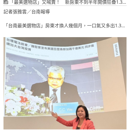
「最美選物店」又喊賣！ 新房東不到半年開價狂疊1.3億
記者張雅雲／台南報導
「台南最美選物店」房東才換人幾個月，一口氣又多出1.3億
元重新出售！「UR LIVING生活美學」民族店所在的整棟商
場，今年3月才以1億8880萬元成交，前屋主認賠近億元出
場，沒想到才短短幾個月，新屋主近期又開出3.2億元求售。
「UR LIVING生活美學」集合多個台灣人氣網購品牌，目前
全台共有10間門市， 去年5月首度跨足南部，在中西區民族
路設立實體據點，被不少在地人稱為「台南最美選物店」，
開幕後也迅速成為網美熱門打卡點。
該商場原由「台安醫藥」持有，2022年8月以2億8000萬元
取得，2025年曾開價3.2億元出售，根據實登，今年3月以1
億8880萬元售出，原屋主帳面虧損達9120萬元。沒想到，新
屋主接手才短短幾個月，又重新出售，開價同樣回到3.2億
元，較3月的成交價增加1億3120萬元，帳面漲幅高達