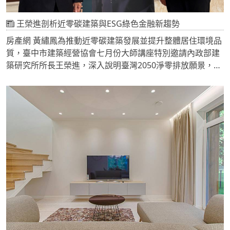
王榮進剖析近零碳建築與ESG綠色金融新趨勢
房產網 黃繡鳳為推動近零碳建築發展並提升整體居住環境品
質，臺中市建築經營協會七月份大師講座特別邀請內政部建
築研究所所長王榮進，深入說明臺灣2050淨零排放願景，並
詳述國家淨零政策的發展脈絡。王榮進擁有中華大學土木工
程研究所工學博士與成功大學建築研究所建築學碩士學位，
歷任內政部營建署副署長、臺北市政府都市發展局副局長及
建築管理工程處處長等要職，在智慧建築、綠建築、建築節
能及建築法規等領域具備深厚專業實務經驗。