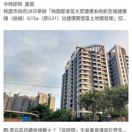
中時即時 姜霏
桃園市政府28日舉辦「桃園都會區大眾捷運系統航空城捷運
線（綠線）G15a（原G31）站捷運開發區土地開發案」招商
說明會，G15a站為桃園捷運綠線首件啟動招商的土地開發
案，會中向潛在投資人詳細說明基地條件、招商規範及時程
規劃進行意見交流；活動吸引近20家國內具代表性之開發
商、壽險業、零售業及建築規畫業者踴躍出席。
蛋白區持續退燒難止？「這時間」交易量竟僅高於歷年低點