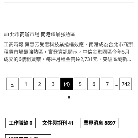
北市商辦市場 南港躍最強熱區
工商時報 蔡惠芳受惠科技業搶樓效應，南港成為台北市商辦
租賃市場最強熱區，實登資訊顯示，中信金融園區今年5月
成交的6樓租賃案，每坪月租金高達2,731元，突破區域新
高。
調查顯示，今年上半年台北市辦公市場最強區域為南港，光
是第二季就成交突破千坪；展望未來五年，南港將有39.5萬
«
1
2
3
(4)
5
6
7
...
742
坪A辦新供給釋出，高占全台北市新增量的47％，成為新興
商辦聚落。
»
工作職缺 0
文件與期刊 41
業界消息 8897