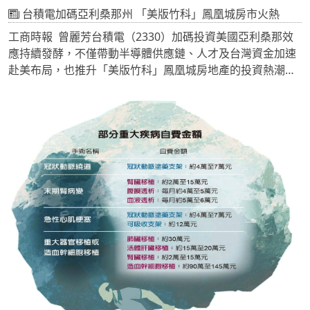
69.5%。
台積電加碼亞利桑那州 「美版竹科」鳳凰城房市火熱
工商時報 曾麗芳台積電（2330）加碼投資美國亞利桑那效
應持續發酵，不僅帶動半導體供應鏈、人才及台灣資金加速
赴美布局，也推升「美版竹科」鳳凰城房地產的投資熱潮！
專攻海外不動產的FUNWOO德載國際不動產表示，台積電
本月16日宣布加碼千億美元投資亞利桑那後，至今不到半個
月已賣出16戶別墅，總銷新台幣逾4億元，買方涵蓋台積電
主管、供應鏈廠商、竹科貴婦團、高雄傳產業主、南台灣開
業醫師等等，顯示台灣高資產族赴美置產熱度升溫。