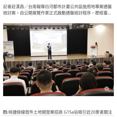
記者莊漢昌／台南報導白河都市計畫公共設施用地專案通盤
檢討案，自公開展覽作業正式啟動通盤檢討程序，歷經臺南
市及內政部都市計畫委員會審議，自115年6月22日起再次辦
理公開展覽30天。都發局代理局長林榮川表示，過去因政府
財政與徵收限制，導致許多私有土地被劃設為公共設施保留
地後，長年無法徵收，地主也無法利用或開發，形成「政府
無法取得、民眾不能使用」的困境。為促進土地活化利用，
市長黃偉哲指示將早期被政府劃設為公共設施用地迄今已無
需使用且未徵收的土地，儘速還地於民。
桃捷綠線首件土地開發案招商 G15a站吸引近20業者關注