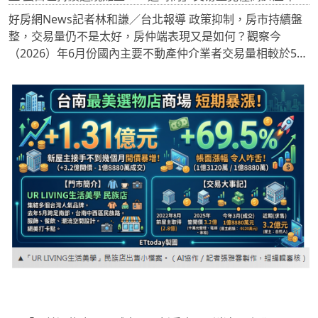
好房網News記者林和謙／台北報導 政策抑制，房市持續盤
整，交易量仍不是太好，房仲端表現又是如何？觀察今
（2026）年6月份國內主要不動產仲介業者交易量相較於5
月，多數為縮減態勢，介於月減11.6％～月增1.2％區間。台
經院產經資料庫總監暨APIAA院士劉佩真說，主要因6月相較
5月減少一個周休二日，以及端午連假民眾普遍安排出遊行
程，甚至受到梅雨季與颱風外圍環流影響，各地出現短延時
強降雨與局部大雷雨，衝擊民眾看屋行程；況且央行理監事
會議宣布信用管制政策仍維持，並未鬆綁，導致6月交易量
較5月出現衰退，整體而言，雖然蛋黃區買氣略有回升，但
蛋白區持續退燒，使交易量能未見突破。