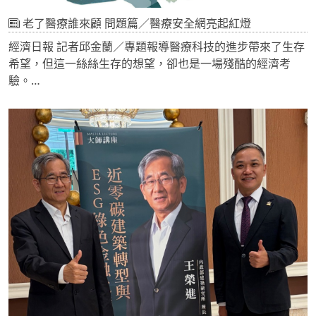
老了醫療誰來顧 問題篇／醫療安全網亮起紅燈
經濟日報 記者邱金蘭／專題報導醫療科技的進步帶來了生存
希望，但這一絲絲生存的想望，卻也是一場殘酷的經濟考
驗。
「當你父親躺在手術床，健保只給付四支心臟支架，但醫生
說要六支，這時不論自費多少錢、有沒有買保險，多出來的
兩支，難道不裝嗎？」長庚大學醫務管理學系教授盧瑞芬
說，很多人到了醫院，因為資訊不對稱，權利就不對等，凡
是健保給付沒涵蓋的範圍，民眾就要自掏腰包，當醫療提供
者無限上綱收自費，就是民眾最大的負擔。