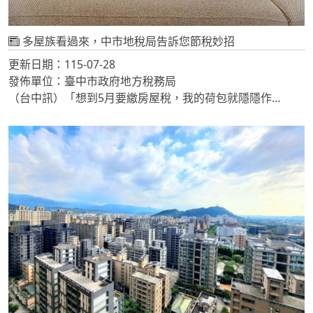
多屋族看過來，中市地稅局告訴您節稅妙招
更新日期：115-07-28
發佈單位：臺中市政府地方稅務局
（台中訊）「想到5月要繳房屋稅，我的荷包就隱隱作
痛……」擁有多間房子的房東們，是不是都遇到這樣的問題
呢？台中市政府地方稅務局表示，多屋族如果將閒置房屋出
租，符合一定條件即可合法節省房屋稅。地稅局說明，房屋
稅新制（俗稱囤房稅2.0）非自住房屋採「全國歸戶」計算，
並依持有戶數按差別稅率3.2%～4.8%課徵。多屋族如果想要
節稅，可透過以下三種方式將閒置住家用房屋出租，不僅能
按優惠稅率課徵，更能有效減輕稅負。