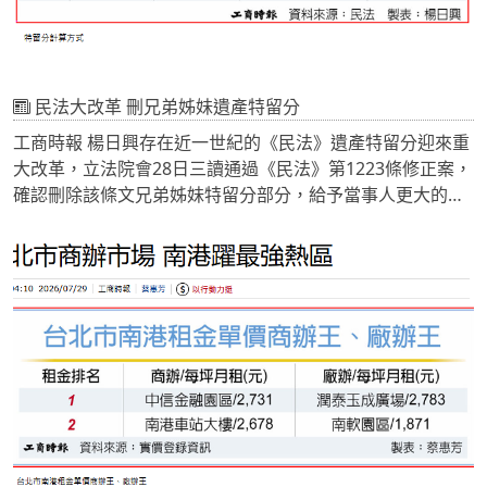
民法大改革 刪兄弟姊妹遺產特留分
工商時報 楊日興存在近一世紀的《民法》遺產特留分迎來重
大改革，立法院會28日三讀通過《民法》第1223條修正案，
確認刪除該條文兄弟姊妹特留分部分，給予當事人更大的遺
產支配尊重與自由。
對於調整百年《民法》的立法意旨，立委表示，社會結構已
不同，家庭模式以小家庭為主，兄弟姊妹成年後更多各自成
家。許多先進國家早已刪除，不少民團也有相關連署案，考
量到尊重當事人遺囑之意願，給予更大的自由，刪除兄弟姊
妹特留分，緩解手足財產紛爭等問題。